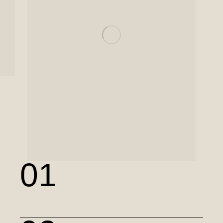
01
MyAlpaca
Sesja jubileuszowa na 10-
lecie marki