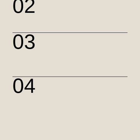
02
Cerrad
Projekt kolekcji płytek
gresowych
03
Kontakt Simon
Materialboardy dla
kolekcji Simon 54
Premium
04
BLANCO
Stylizacja showroomu
podczas Küchenmeile